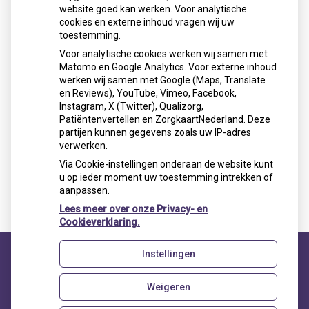
website goed kan werken. Voor analytische
cookies en externe inhoud vragen wij uw
Let op: valse Infomedics-mails over
toestemming.
openstaande rekening
Voor analytische cookies werken wij samen met
Tanden bleken? Laat het veilig doen!
Matomo en Google Analytics. Voor externe inhoud
Gezond tandvlees: de basis voor een
werken wij samen met Google (Maps, Translate
gezonde mond
en Reviews), YouTube, Vimeo, Facebook,
Naar de tandarts in het buitenland? Wees op
Instagram, X (Twitter), Qualizorg,
Patiëntenvertellen en ZorgkaartNederland. Deze
je hoede!
partijen kunnen gegevens zoals uw IP-adres
(Mond)zorgkosten gemaakt in 2025? Check
verwerken.
of die aftrekbaar zijn
Via Cookie-instellingen onderaan de website kunt
u op ieder moment uw toestemming intrekken of
aanpassen.
Lees meer over onze Privacy- en
Cookieverklaring.
Instellingen
Uw Zorg Online
|
Beheer
Weigeren